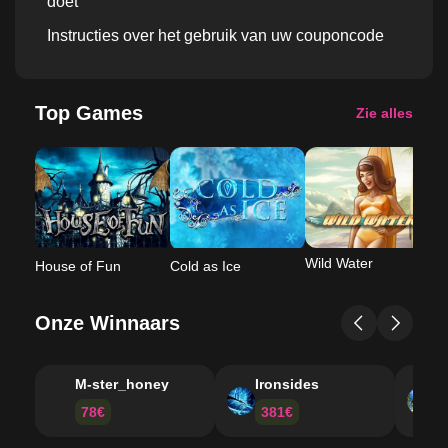
doet
Instructies over het gebruik van uw couponcode
Ga snel en gemakkelijk aan de slag bij Bingo
Games Casino, en u kunt extra voordelen krijgen
Top Games
als u een speciale couponcode gebruikt. Hier
Zie alles
leest u hoe u uw couponcode registreert en
gebruikt
Aanbiedingen van eerste stortingsbonussen bij
Bingo Games Casino
Promo Codes Kan U Gratis Spins En Cash
Wild Water
House of Fun
Cold as Ice
G
Beloningen Krijgen
Betaalmethoden geaccepteerd voor snelle en
Onze Winnaars
veilige stortingen bij Bingo Games Casino
Uitleg van opnameopties en verwerkingstijden
M-ster_honey
Ironsides
F
Limieten op stortingen en opnames
78€
381€
Promo Voordelen Voor Het Spelen Van Bingo