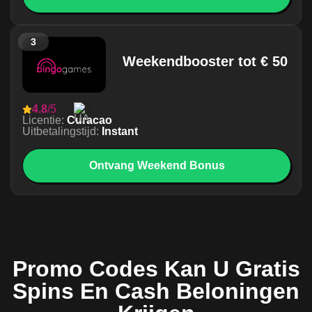
3
Weekendbooster tot € 50
4.8
/5
Licentie:
Curacao
Uitbetalingstijd:
Instant
Ontvang Weekend Bonus
Promo Codes Kan U Gratis
Spins En Cash Beloningen