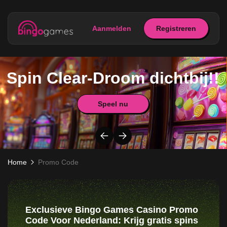
Aanmelden
Registreren
Spin Clear-Droom dichtbij!!
Speel nu
Home
Promo Code
Exclusieve Bingo Games Casino Promo
Code Voor Nederland: Krijg gratis spins