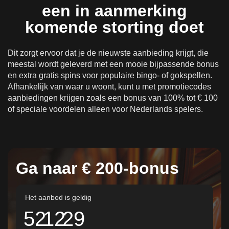
een in aanmerking
komende storting doet
Dit zorgt ervoor dat je de nieuwste aanbieding krijgt, die
meestal wordt geleverd met een mooie bijpassende bonus
en extra gratis spins voor populaire bingo- of gokspellen.
Afhankelijk van waar u woont, kunt u met promotiecodes
aanbiedingen krijgen zoals een bonus van 100% tot € 100
of speciale voordelen alleen voor Nederlands spelers.
Ga naar € 200-bonus
Het aanbod is geldig
52
12
28