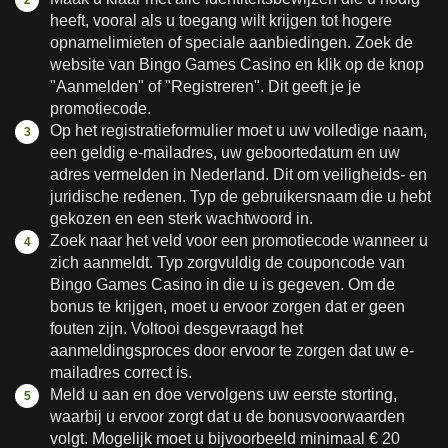
heeft, vooral als u toegang wilt krijgen tot hogere
opnamelimieten of speciale aanbiedingen. Zoek de
website van Bingo Games Casino en klik op de knop
"Aanmelden" of "Registreren". Dit geeft je je
promotiecode.
Op het registratieformulier moet u uw volledige naam,
een geldig e-mailadres, uw geboortedatum en uw
adres vermelden in Nederland. Dit om veiligheids- en
juridische redenen. Typ de gebruikersnaam die u hebt
gekozen en een sterk wachtwoord in.
Zoek naar het veld voor een promotiecode wanneer u
zich aanmeldt. Typ zorgvuldig de couponcode van
Bingo Games Casino in die u is gegeven. Om de
bonus te krijgen, moet u ervoor zorgen dat er geen
fouten zijn. Voltooi desgevraagd het
aanmeldingsproces door ervoor te zorgen dat uw e-
mailadres correct is.
Meld u aan en doe vervolgens uw eerste storting,
waarbij u ervoor zorgt dat u de bonusvoorwaarden
volgt. Mogelijk moet u bijvoorbeeld minimaal € 20