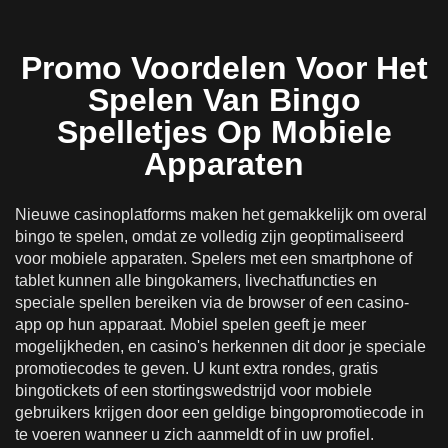
Promo Voordelen Voor Het
Spelen Van Bingo
Spelletjes Op Mobiele
Apparaten
Nieuwe casinoplatforms maken het gemakkelijk om overal
bingo te spelen, omdat ze volledig zijn geoptimaliseerd
voor mobiele apparaten. Spelers met een smartphone of
tablet kunnen alle bingokamers, livechatfuncties en
speciale spellen bereiken via de browser of een casino-
app op hun apparaat. Mobiel spelen geeft je meer
mogelijkheden, en casino's herkennen dit door je speciale
promotiecodes te geven. U kunt extra rondes, gratis
bingotickets of een stortingswedstrijd voor mobiele
gebruikers krijgen door een geldige bingopromotiecode in
te voeren wanneer u zich aanmeldt of in uw profiel.