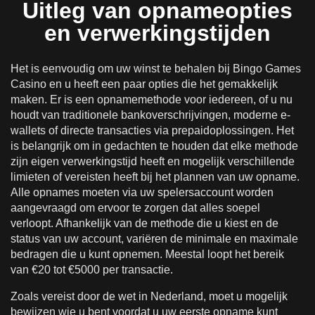
Uitleg van opnameopties
en verwerkingstijden
Het is eenvoudig om uw winst te behalen bij Bingo Games
Casino en u heeft een paar opties die het gemakkelijk
maken. Er is een opnamemethode voor iedereen, of u nu
houdt van traditionele bankoverschrijvingen, moderne e-
wallets of directe transacties via prepaidoplossingen. Het
is belangrijk om in gedachten te houden dat elke methode
zijn eigen verwerkingstijd heeft en mogelijk verschillende
limieten of vereisten heeft bij het plannen van uw opname.
Alle opnames moeten via uw spelersaccount worden
aangevraagd om ervoor te zorgen dat alles soepel
verloopt. Afhankelijk van de methode die u kiest en de
status van uw account, variëren de minimale en maximale
bedragen die u kunt opnemen. Meestal loopt het bereik
van €20 tot €5000 per transactie.
Zoals vereist door de wet in Nederland, moet u mogelijk
bewijzen wie u bent voordat u uw eerste opname kunt