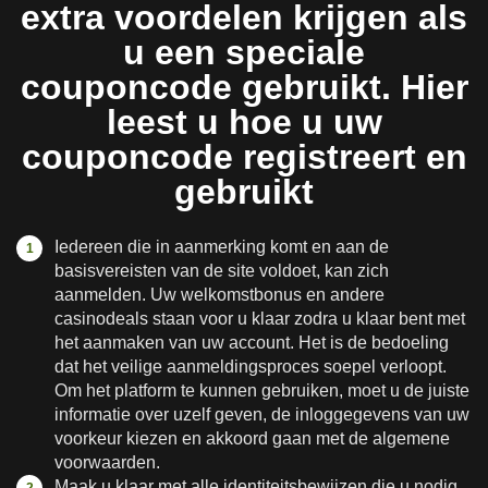
extra voordelen krijgen als
u een speciale
couponcode gebruikt. Hier
leest u hoe u uw
couponcode registreert en
gebruikt
Iedereen die in aanmerking komt en aan de
basisvereisten van de site voldoet, kan zich
aanmelden. Uw welkomstbonus en andere
casinodeals staan voor u klaar zodra u klaar bent met
het aanmaken van uw account. Het is de bedoeling
dat het veilige aanmeldingsproces soepel verloopt.
Om het platform te kunnen gebruiken, moet u de juiste
informatie over uzelf geven, de inloggegevens van uw
voorkeur kiezen en akkoord gaan met de algemene
voorwaarden.
Maak u klaar met alle identiteitsbewijzen die u nodig