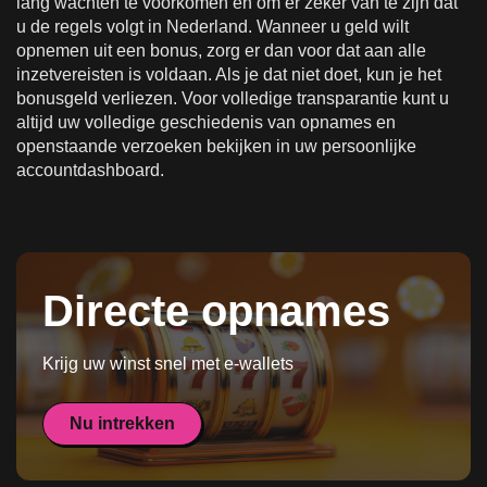
lang wachten te voorkomen en om er zeker van te zijn dat
u de regels volgt in Nederland. Wanneer u geld wilt
opnemen uit een bonus, zorg er dan voor dat aan alle
inzetvereisten is voldaan. Als je dat niet doet, kun je het
bonusgeld verliezen. Voor volledige transparantie kunt u
altijd uw volledige geschiedenis van opnames en
openstaande verzoeken bekijken in uw persoonlijke
accountdashboard.
Directe opnames
Krijg uw winst snel met e-wallets
Nu intrekken