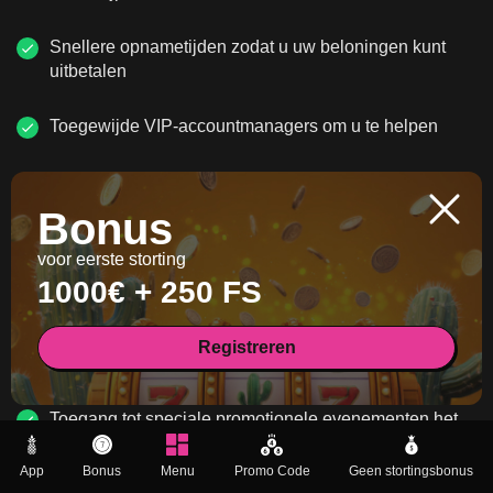
Snellere opnametijden zodat u uw beloningen kunt
uitbetalen
Toegewijde VIP-accountmanagers om u te helpen
Uitnodigingen voor privétoernooien met grotere
prijzenpotten
Bonus
voor eerste storting
Speciale verjaardagsbonussen en maandelijkse
1000€ + 250 FS
loyaliteitsgeschenken
Hogere stortings- en opnamelimieten, waardoor
Registreren
gamen met hoge inzetten flexibeler wordt
Toegang tot speciale promotionele evenementen het
hele jaar door
App
Bonus
Menu
Promo Code
Geen stortingsbonus