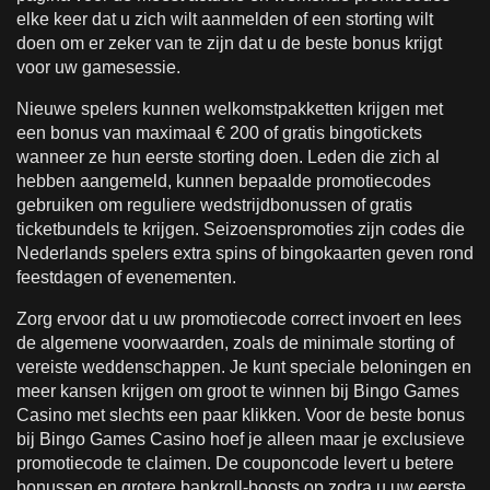
elke keer dat u zich wilt aanmelden of een storting wilt
doen om er zeker van te zijn dat u de beste bonus krijgt
voor uw gamesessie.
Nieuwe spelers kunnen welkomstpakketten krijgen met
een bonus van maximaal € 200 of gratis bingotickets
wanneer ze hun eerste storting doen. Leden die zich al
hebben aangemeld, kunnen bepaalde promotiecodes
gebruiken om reguliere wedstrijdbonussen of gratis
ticketbundels te krijgen. Seizoenspromoties zijn codes die
Nederlands spelers extra spins of bingokaarten geven rond
feestdagen of evenementen.
Zorg ervoor dat u uw promotiecode correct invoert en lees
de algemene voorwaarden, zoals de minimale storting of
vereiste weddenschappen. Je kunt speciale beloningen en
meer kansen krijgen om groot te winnen bij Bingo Games
Casino met slechts een paar klikken. Voor de beste bonus
bij Bingo Games Casino hoef je alleen maar je exclusieve
promotiecode te claimen. De couponcode levert u betere
bonussen en grotere bankroll-boosts op zodra u uw eerste