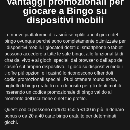
Vantaggi promozionali per
giocare a Bingo su
dispositivi mobili
Le nuove piattaforme di casinò semplificano il gioco del
bingo ovunque perché sono completamente ottimizzate per
i dispositivi mobili. I giocatori dotati di smartphone o tablet
possono accedere a tutte le sale bingo, alle funzionalità di
chat dal vivo e ai giochi speciali dal browser o dall'app del
casinò sul proprio dispositivo. Il gioco su dispositivi mobili
ti offre più opzioni e i casinò lo riconoscono offrendoti
codici promozionali speciali. Puoi ottenere round extra,
biglietti di bingo gratuiti o un deposito per gli utenti mobili
inserendo un codice promozionale di bingo valido al
momento dell'iscrizione o nel tuo profilo.
Questi codici possono darti da €50 a €100 in più in denaro
bonus o da 20 a 40 carte bingo gratuite per determinati
giochi.