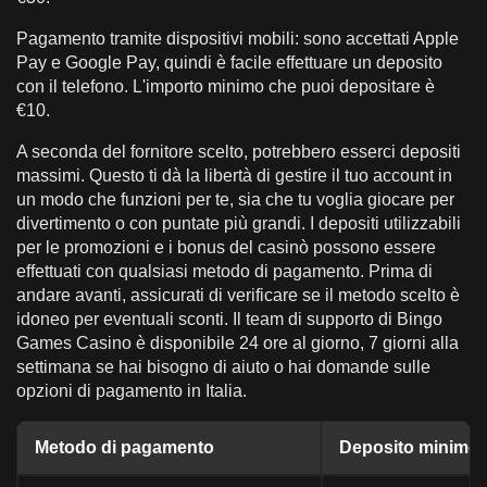
Pagamento tramite dispositivi mobili: sono accettati Apple
Pay e Google Pay, quindi è facile effettuare un deposito
con il telefono. L'importo minimo che puoi depositare è
€10.
A seconda del fornitore scelto, potrebbero esserci depositi
massimi. Questo ti dà la libertà di gestire il tuo account in
un modo che funzioni per te, sia che tu voglia giocare per
divertimento o con puntate più grandi. I depositi utilizzabili
per le promozioni e i bonus del casinò possono essere
effettuati con qualsiasi metodo di pagamento. Prima di
andare avanti, assicurati di verificare se il metodo scelto è
idoneo per eventuali sconti. Il team di supporto di Bingo
Games Casino è disponibile 24 ore al giorno, 7 giorni alla
settimana se hai bisogno di aiuto o hai domande sulle
opzioni di pagamento in Italia.
Metodo di pagamento
Deposito minimo