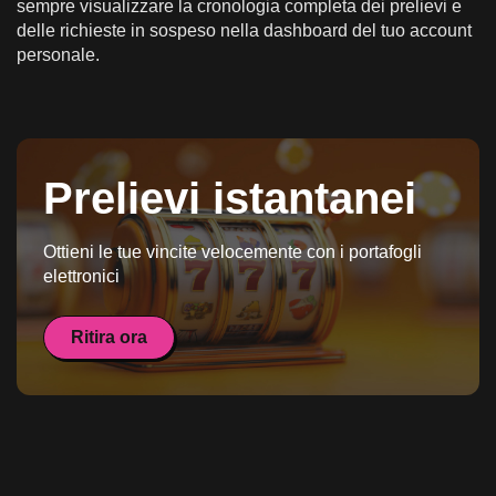
sempre visualizzare la cronologia completa dei prelievi e
delle richieste in sospeso nella dashboard del tuo account
personale.
Prelievi istantanei
Ottieni le tue vincite velocemente con i portafogli
elettronici
Ritira ora