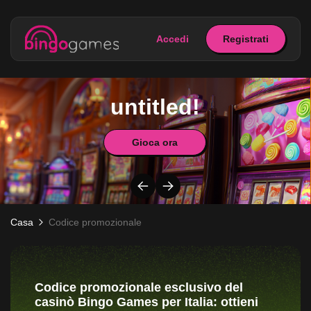
Accedi
Registrati
untitled!
Gioca ora
Casa
Codice promozionale
Codice promozionale esclusivo del
casinò Bingo Games per Italia: ottieni