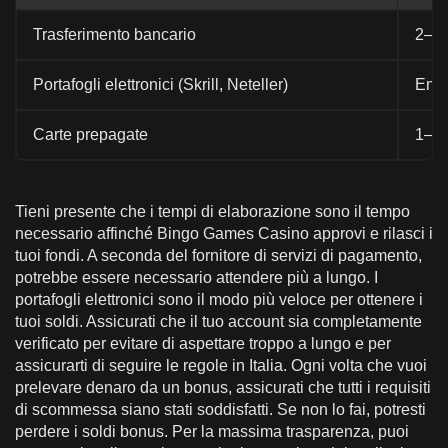
Trasferimento bancario
2–5 
Portafogli elettronici (Skrill, Neteller)
Entr
Carte prepagate
1–3 
Tieni presente che i tempi di elaborazione sono il tempo
necessario affinché Bingo Games Casino approvi e rilasci i
tuoi fondi. A seconda del fornitore di servizi di pagamento,
potrebbe essere necessario attendere più a lungo. I
portafogli elettronici sono il modo più veloce per ottenere i
tuoi soldi. Assicurati che il tuo account sia completamente
verificato per evitare di aspettare troppo a lungo e per
assicurarti di seguire le regole in Italia. Ogni volta che vuoi
prelevare denaro da un bonus, assicurati che tutti i requisiti
di scommessa siano stati soddisfatti. Se non lo fai, potresti
perdere i soldi bonus. Per la massima trasparenza, puoi