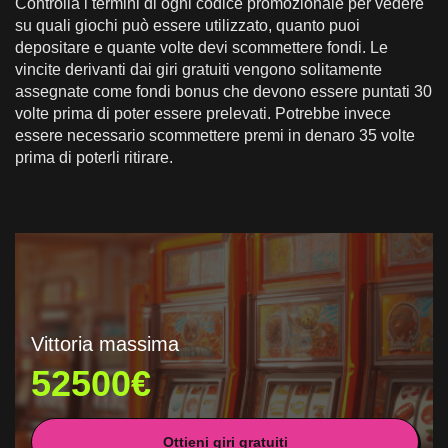
Controlla i termini di ogni codice promozionale per vedere
su quali giochi può essere utilizzato, quanto puoi
depositare e quante volte devi scommettere fondi. Le
vincite derivanti dai giri gratuiti vengono solitamente
assegnate come fondi bonus che devono essere puntati 30
volte prima di poter essere prelevati. Potrebbe invece
essere necessario scommettere premi in denaro 35 volte
prima di poterli ritirare.
Vittoria massima
52500€
Ottieni giri gratuiti