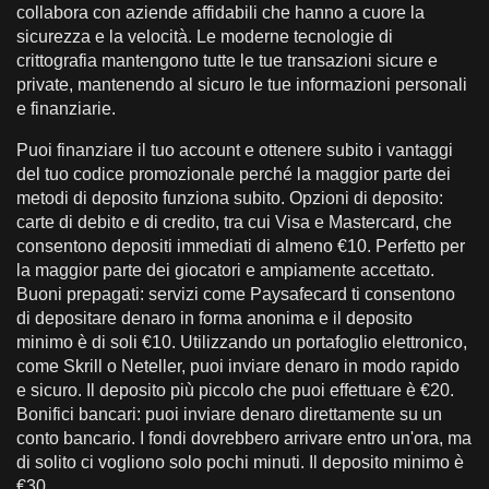
collabora con aziende affidabili che hanno a cuore la
sicurezza e la velocità. Le moderne tecnologie di
crittografia mantengono tutte le tue transazioni sicure e
private, mantenendo al sicuro le tue informazioni personali
e finanziarie.
Puoi finanziare il tuo account e ottenere subito i vantaggi
del tuo codice promozionale perché la maggior parte dei
metodi di deposito funziona subito. Opzioni di deposito:
carte di debito e di credito, tra cui Visa e Mastercard, che
consentono depositi immediati di almeno €10. Perfetto per
la maggior parte dei giocatori e ampiamente accettato.
Buoni prepagati: servizi come Paysafecard ti consentono
di depositare denaro in forma anonima e il deposito
minimo è di soli €10. Utilizzando un portafoglio elettronico,
come Skrill o Neteller, puoi inviare denaro in modo rapido
e sicuro. Il deposito più piccolo che puoi effettuare è €20.
Bonifici bancari: puoi inviare denaro direttamente su un
conto bancario. I fondi dovrebbero arrivare entro un'ora, ma
di solito ci vogliono solo pochi minuti. Il deposito minimo è
€30.