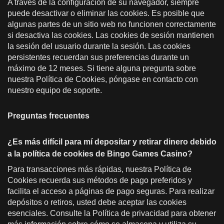
A través de la configuración de su navegador, siempre
puede desactivar o eliminar las cookies. Es posible que
algunas partes de un sitio web no funcionen correctamente
si desactiva las cookies. Las cookies de sesión mantienen
la sesión del usuario durante la sesión. Las cookies
persistentes recuerdan sus preferencias durante un
máximo de 12 meses. Si tiene alguna pregunta sobre
nuestra Política de Cookies, póngase en contacto con
nuestro equipo de soporte.
Preguntas frecuentes
¿Es más difícil para mí depositar y retirar dinero debido
a la política de cookies de Bingo Games Casino?
Para transacciones más rápidas, nuestra Política de
Cookies recuerda sus métodos de pago preferidos y
facilita el acceso a páginas de pago seguras. Para realizar
depósitos o retiros, usted debe aceptar las cookies
esenciales. Consulte la Política de privacidad para obtener