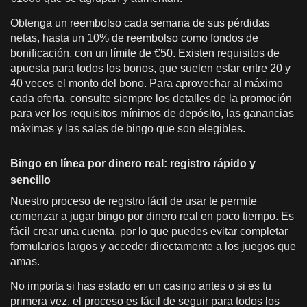
Obtenga un reembolso cada semana de sus pérdidas
netas, hasta un 10% de reembolso como fondos de
bonificación, con un límite de €50. Existen requisitos de
apuesta para todos los bonos, que suelen estar entre 20 y
40 veces el monto del bono. Para aprovechar al máximo
cada oferta, consulte siempre los detalles de la promoción
para ver los requisitos mínimos de depósito, las ganancias
máximas y las salas de bingo que son elegibles.
Bingo en línea por dinero real: registro rápido y
sencillo
Nuestro proceso de registro fácil de usar te permite
comenzar a jugar bingo por dinero real en poco tiempo. Es
fácil crear una cuenta, por lo que puedes evitar completar
formularios largos y acceder directamente a los juegos que
amas.
No importa si has estado en un casino antes o si es tu
primera vez, el proceso es fácil de seguir para todos los