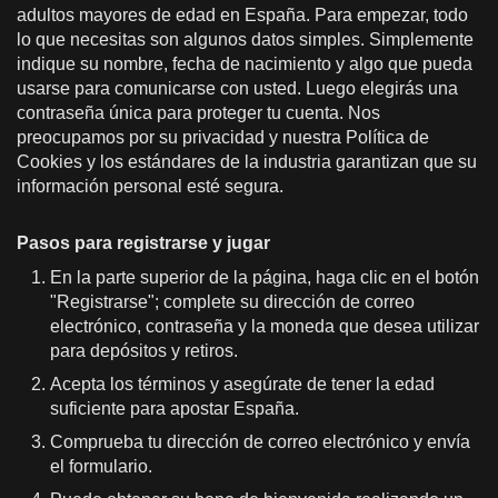
adultos mayores de edad en España. Para empezar, todo
lo que necesitas son algunos datos simples. Simplemente
indique su nombre, fecha de nacimiento y algo que pueda
usarse para comunicarse con usted. Luego elegirás una
contraseña única para proteger tu cuenta. Nos
preocupamos por su privacidad y nuestra Política de
Cookies y los estándares de la industria garantizan que su
información personal esté segura.
Pasos para registrarse y jugar
En la parte superior de la página, haga clic en el botón
"Registrarse"; complete su dirección de correo
electrónico, contraseña y la moneda que desea utilizar
para depósitos y retiros.
Acepta los términos y asegúrate de tener la edad
suficiente para apostar España.
Comprueba tu dirección de correo electrónico y envía
el formulario.