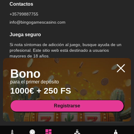
Contactos
+35799887755
info@bingogamescasino.com
Juega seguro
Si nota síntomas de adicción al juego, busque ayuda de un
profesional. Este sitio web está destinado a usuarios
mayores de 18 años.
Bono
para el primer depósito
1000€ + 250 FS
Cambiar idioma
Registrarse
All Rights Reserved.