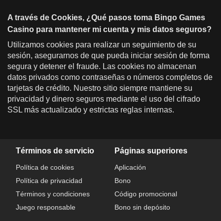
A través de Cookies, ¿Qué pasos toma Bingo Games
Casino para mantener mi cuenta y mis datos seguros?
Utilizamos cookies para realizar un seguimiento de su
sesión, asegurarnos de que pueda iniciar sesión de forma
segura y detener el fraude. Las cookies no almacenan
datos privados como contraseñas o números completos de
tarjetas de crédito. Nuestro sitio siempre mantiene su
privacidad y dinero seguros mediante el uso del cifrado
SSL más actualizado y estrictas reglas internas.
Términos de servicio
Páginas superiores
Política de cookies
Aplicación
Política de privacidad
Bono
Términos y condiciones
Código promocional
Juego responsable
Bono sin depósito