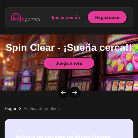
Iniciar sesión
Registrarse
Spin Clear - ¡Sueña cerca!!
Juega ahora
Hogar
Política de cookies
Política de cookies de Bingo Games