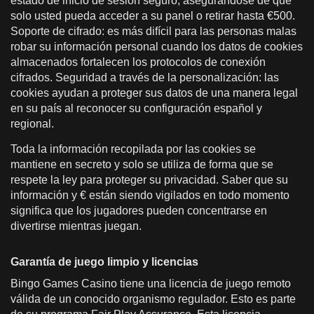
estado de inicio de sesión seguro, asegurándose de que
solo usted pueda acceder a su panel o retirar hasta €500.
Soporte de cifrado: es más difícil para las personas malas
robar su información personal cuando los datos de cookies
almacenados fortalecen los protocolos de conexión
cifrados. Seguridad a través de la personalización: las
cookies ayudan a proteger sus datos de una manera legal
en su país al reconocer su configuración español y
regional.
Toda la información recopilada por las cookies se
mantiene en secreto y solo se utiliza de forma que se
respete la ley para proteger su privacidad. Saber que su
información y € están siendo vigilados en todo momento
significa que los jugadores pueden concentrarse en
divertirse mientras juegan.
Garantía de juego limpio y licencias
Bingo Games Casino tiene una licencia de juego remoto
válida de un conocido organismo regulador. Esto es parte