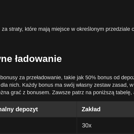
i za straty, które mają miejsce w określonym przedzia
wne ładowanie
 bonusy za przeładowanie, takie jak 50% bonus od depo
 dla nich. Każdy bonus ma swój własny zestaw zasad, 
można grać z bonusem. Zawsze patrz na poniższą tabelę, 
alny depozyt
Zakład
30x