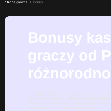
Strona główna
Bonus
Bonusy kas
graczy od P
różnorodno
Dzięki dodatkowemu zł możesz uzyskać świetne 
bonusowe w kasynie i nagrody za prawdziwe pie
każda sesja jest jeszcze lepsza. Istnieją prom
niezależnie od tego, jak długo jesteś graczem i 