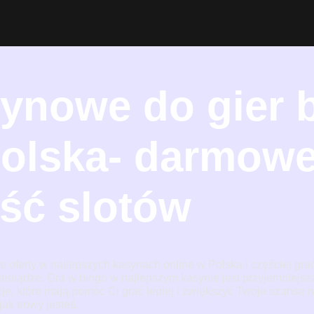
ynowe do gier b
olska- darmowe
ść slotów
oferty w najlepszych kasynach online w Polska i częściej grać 
niądze: Gra w bingo w najlepszym kasynie jest przyjemniejsza 
ocje, które mają pomóc Ci grać lepiej i zwiększyć Twoje szanse
jak nowy jesteś.