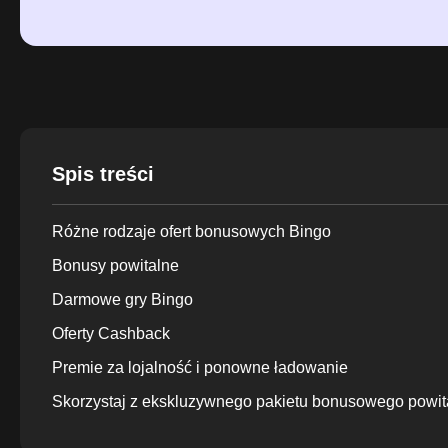
Spis treści
Różne rodzaje ofert bonusowych Bingo
Bonusy powitalne
Darmowe gry Bingo
Oferty Cashback
Premie za lojalność i ponowne ładowanie
Skorzystaj z ekskluzywnego pakietu bonusowego powit
Kroki, aby uzyskać bonus powitalny