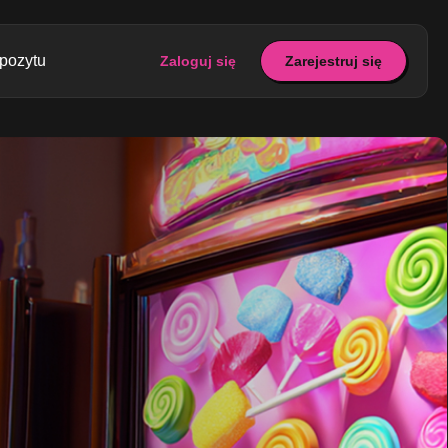
pozytu
Zaloguj się
Zarejestruj się