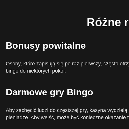
Różne r
Bonusy powitalne
Osoby, które zapisują się po raz pierwszy, często ot
bingo do niektórych pokoi.
Darmowe gry Bingo
Aby zachęcić ludzi do częstszej gry, kasyna wydzielą
pieniądze. Aby wejść, może być konieczne okazanie tylk