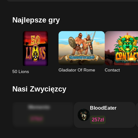
Zarejestruj się, aby uzyskać natychmiastowy dostęp do 
Opcje szybkich i bezpiecznych depozytów
Najlepsze gry
Jak wypłacić pieniądze z kasyna Bingo Games
Jak wypłacić pieniądze i ile czasu to zajmie
Limity bonusów, zakładów i wypłat gotówki
Ekskluzywne bonusy Mobile Bingo w podróży
Gry Bingo z bonusami
Gladiator Of Rome
Contact
Wolf Gold
Rodzaje bonusów kasynowych Bingo
Nasi Zwycięzcy
Memento
BloodEater
379zł
257zł