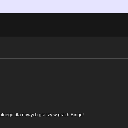
alnego dla nowych graczy w grach Bingo!