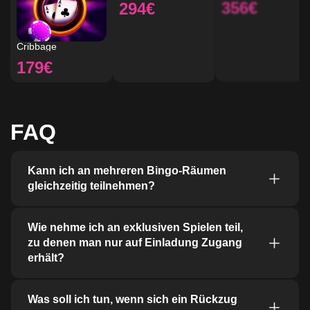
294€
Blaze Of Ra
Cribbage
356€
179€
FAQ
Kann ich an mehreren Bingo-Räumen
gleichzeitig teilnehmen?
Wie nehme ich an exklusiven Spielen teil,
zu denen man nur auf Einladung Zugang
erhält?
Was soll ich tun, wenn sich ein Rückzug