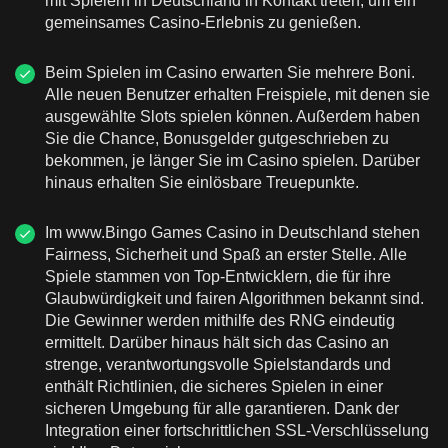
mit Spielern in Deutschland in Kontakt treten, um ein
gemeinsames Casino-Erlebnis zu genießen.
Beim Spielen im Casino erwarten Sie mehrere Boni.
Alle neuen Benutzer erhalten Freispiele, mit denen sie
ausgewählte Slots spielen können. Außerdem haben
Sie die Chance, Bonusgelder gutgeschrieben zu
bekommen, je länger Sie im Casino spielen. Darüber
hinaus erhalten Sie einlösbare Treuepunkte.
Im www.Bingo Games Casino in Deutschland stehen
Fairness, Sicherheit und Spaß an erster Stelle. Alle
Spiele stammen von Top-Entwicklern, die für ihre
Glaubwürdigkeit und fairen Algorithmen bekannt sind.
Die Gewinner werden mithilfe des RNG eindeutig
ermittelt. Darüber hinaus hält sich das Casino an
strenge, verantwortungsvolle Spielstandards und
enthält Richtlinien, die sicheres Spielen in einer
sicheren Umgebung für alle garantieren. Dank der
Integration einer fortschrittlichen SSL-Verschlüsselung