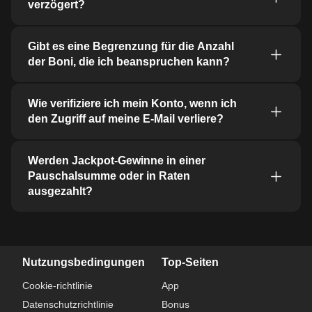
verzögert?
Gibt es eine Begrenzung für die Anzahl
der Boni, die ich beanspruchen kann?
Wie verifiziere ich mein Konto, wenn ich
den Zugriff auf meine E-Mail verliere?
Werden Jackpot-Gewinne in einer
Pauschalsumme oder in Raten
ausgezahlt?
Nutzungsbedingungen
Top-Seiten
Cookie-richtlinie
App
Datenschutzrichtlinie
Bonus