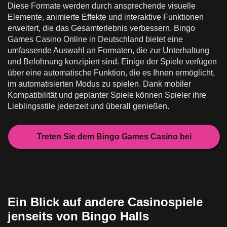
Diese Formate werden durch ansprechende visuelle
Elemente, animierte Effekte und interaktive Funktionen
erweitert, die das Gesamterlebnis verbessern. Bingo
Games Casino Online in Deutschland bietet eine
umfassende Auswahl an Formaten, die zur Unterhaltung
und Belohnung konzipiert sind. Einige der Spiele verfügen
über eine automatische Funktion, die es Ihnen ermöglicht,
im automatisierten Modus zu spielen. Dank mobiler
Kompatibilität und geplanter Spiele können Spieler ihre
Lieblingsstile jederzeit und überall genießen.
Treten Sie dem Bingo Games Casino bei
Ein Blick auf andere Casinospiele
jenseits von Bingo Halls