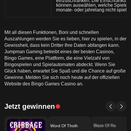
einzuschränken. Die Einschränkung
können auswählen, welche Spiele Si
monate- oder jahrelang nicht spiele
Mit all diesen Funktionen, Boni und schnellen
Auszahlungen werden Sie es lieben, hier zu spielen, in der
Gewissheit, dass kein Dritter Ihre Daten abfangen kann.
Jumpman Gaming betreibt eines der besten Casinos,
Bingo Games, eine Plattform, die eine Vielzahl von
Bingospielen und Spielautomaten abdeckt. Wenn Sie
Glück haben, erwartet Sie Spaß und die Chance auf große
Gewinne. Melden Sie sich noch heute auf der offiziellen
Website des Bingo Games Casino an.
Jetzt gewinnen
Word Of Thoth