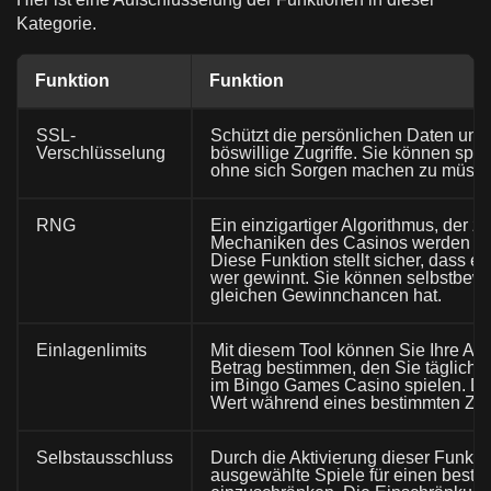
Kategorie.
Funktion
Funktion
SSL-
Schützt die persönlichen Daten und
Verschlüsselung
böswillige Zugriffe. Sie können spi
ohne sich Sorgen machen zu müsse
RNG
Ein einzigartiger Algorithmus, der z
Mechaniken des Casinos werden re
Diese Funktion stellt sicher, dass e
wer gewinnt. Sie können selbstbewus
gleichen Gewinnchancen hat.
Einlagenlimits
Mit diesem Tool können Sie Ihre A
Betrag bestimmen, den Sie täglich,
im Bingo Games Casino spielen. Der
Wert während eines bestimmten Zei
Selbstausschluss
Durch die Aktivierung dieser Funktio
ausgewählte Spiele für einen besti