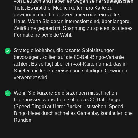
von Deutschland lieben es wegen seiner strategischen
Tiefe. Es gibt drei Möglichkeiten, pro Karte zu
gewinnen: eine Linie, zwei Linien oder ein volles
Haus. Wenn Sie daran interessiert sind, über längere
Zeiträume gepaart mit Spannung zu spielen, ist dieses
Format eine perfekte Wahl.
Strategieliebhaber, die rasante Spielsitzungen
bevorzugen, sollten auf die 80-Ball-Bingo-Variante
achten. Es verfügt über ein 4x4-Kartenformat, das in
Spielen mit festen Preisen und sofortigen Gewinnen
verwendet wird.
Wenn Sie kürzere Spielsitzungen mit schnellen
Ergebnissen wünschen, sollte das 30-Ball-Bingo
(Speed-Bingo) auf Ihrer Bucket List stehen. Speed-
Bingo bietet durch schnelles Gameplay kontinuierliche
Runden.